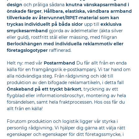
design
och pråliga sådana
knutna vänskapsarmband i
önskade färger
,
Hållbara, elastiska, vändbara armband
tillverkade av återvunnet/RPET-material som kan
tryckas individuellt på båda sidor
upp till
exklusiva
smyckesarmband
gjorda av ädelmetaller (äkta silver
eller guld), rostfritt stål eller mässing, med filigran
Berlockhängen med individuella reklammotiv eller
företagslogotyper
raffinerad.
Helt ny: med vår
Postarmband
Du får allt från en enda
källa för en framgångsrik e-postkampanj. Vi tar hand om
alla nödvändiga steg. Från rådgivning och idé till
produktion av den bifogade reklamartikeln, i detta fall
Önskeband på ett tryckt bärkort
, tryckning av ett
flygblad eller informationsbroschyr, montering av hela
försändelsen, samt hela fraktprocessen. Hos oss får du
allt från en källa!
Förutom produktion och logistik ligger vår styrka i
personlig rådgivning. Vi hjälper dig gärna att välja rätt
egenskaper och egenskaper för ditt företagssmycke, i