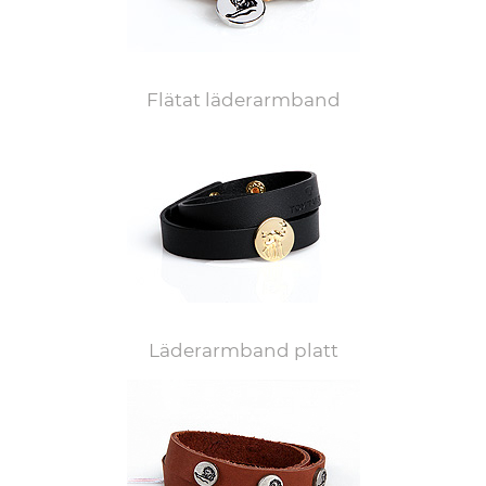
Flätat läderarmband
Läderarmband platt