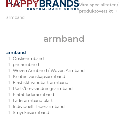
Hoppa
Våra specialiteter /
till
produktöversikt
»
innehållet
armband
armband
armband
Önskearmband
pärlarmband
Woven Armband / Woven Armband
Knuten vänskapsarmband
Elastiskt vändbart armband
Post-/brevsändningsarmband
Flätat läderarmband
Läderarmband platt
Individuellt läderarmband
Smyckesarmband