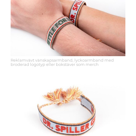
Reklamvävt vänskapsarmband, lyckoarmband med
broderad logotyp eller bokstäver som merch