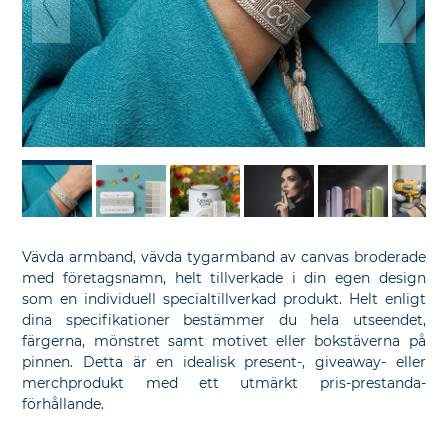
föregående
nä
bild
bi
Vävda armband, vävda tygarmband av canvas broderade
med företagsnamn, helt tillverkade i din egen design
som en individuell specialtillverkad produkt. Helt enligt
dina specifikationer bestämmer du hela utseendet,
färgerna, mönstret samt motivet eller bokstäverna på
pinnen. Detta är en idealisk present-, giveaway- eller
merchprodukt med ett utmärkt pris-prestanda-
förhållande.