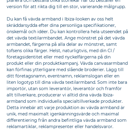
planera och beställa olika storlekar när du beställer en
version för att rikta dig till en stor, varierande målgrupp.
Du kan få vävda armband i Ibiza-looken av oss helt
skräddarsydda efter dina personliga specifikationer,
önskemål och idéer. Du kan kontrollera hela utseendet på
det vävda textilarmbandet. Ange mönstret på det vävda
armbandet, färgerna på alla delar av mönstret, samt
tofsens olika färger. Helst, naturligtvis, med din CI /
företagsidentitet eller med nyckelfärgerna på din
produkt eller din produktkampanj. Vävda canvasarmband
kan förfinas ytterligare med slående broderier. Lägg till
ditt företagsnamn, eventnamn, reklamslogan eller en
liten logotyp till dina vävda textilarmband. Som inte bara
importör, utan som leverantör, leverantör och framför
allt tillverkare, producerar vi alltid dina vävda Ibiza-
armband som individuella specialtillverkade produkter.
Detta innebär att varje produktion av vävda armband är
unik, med maximalt igenkänningsvärde och maximal
differentiering från andra befintliga vävda armband som
reklamartiklar, reklampresenter eller handelsvaror.