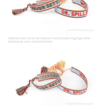
Reklamvävt Ibiza-armband med broderilogotyp eller
bokstäver som reklamartikel