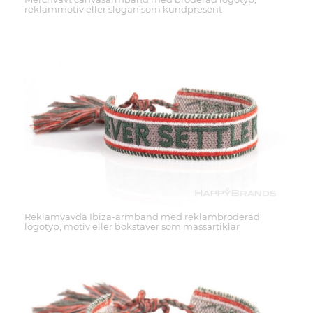
reklammotiv eller slogan som kundpresent
Reklamvävda Ibiza-armband med reklambroderad
logotyp, motiv eller bokstäver som mässartiklar