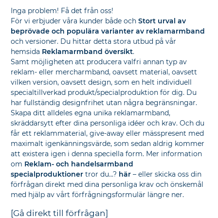
Inga problem! Få det från oss!
För vi erbjuder våra kunder både och
Stort urval av
beprövade och populära varianter av reklamarmband
och versioner. Du hittar detta stora utbud på vår
hemsida
Reklamarmband översikt
.
Samt möjligheten att producera valfri annan typ av
reklam- eller mercharmband, oavsett material, oavsett
vilken version, oavsett design, som en helt individuell
specialtillverkad produkt/specialproduktion för dig. Du
har fullständig designfrihet utan några begränsningar.
Skapa ditt alldeles egna unika reklamarmband,
skräddarsytt efter dina personliga idéer och krav. Och du
får ett reklammaterial, give-away eller mässpresent med
maximalt igenkänningsvärde, som sedan aldrig kommer
att existera igen i denna speciella form. Mer information
om
Reklam- och handelsarmband
specialproduktioner
tror du...?
här
– eller skicka oss din
förfrågan direkt med dina personliga krav och önskemål
med hjälp av vårt förfrågningsformulär längre ner.
[Gå direkt till förfrågan]