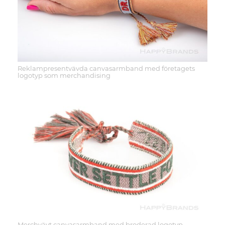
Reklampresentvävda canvasarmband med företagets
logotyp som merchandising
Merchvävt canvasarmband med broderad logotyp,