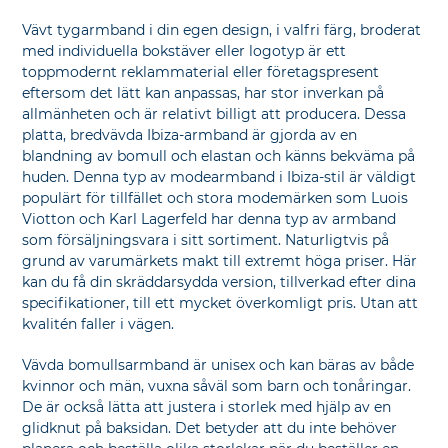
Vävt tygarmband i din egen design, i valfri färg, broderat
med individuella bokstäver eller logotyp är ett
toppmodernt reklammaterial eller företagspresent
eftersom det lätt kan anpassas, har stor inverkan på
allmänheten och är relativt billigt att producera. Dessa
platta, bredvävda Ibiza-armband är gjorda av en
blandning av bomull och elastan och känns bekväma på
huden. Denna typ av modearmband i Ibiza-stil är väldigt
populärt för tillfället och stora modemärken som Luois
Viotton och Karl Lagerfeld har denna typ av armband
som försäljningsvara i sitt sortiment. Naturligtvis på
grund av varumärkets makt till extremt höga priser. Här
kan du få din skräddarsydda version, tillverkad efter dina
specifikationer, till ett mycket överkomligt pris. Utan att
kvalitén faller i vägen.
Vävda bomullsarmband är unisex och kan bäras av både
kvinnor och män, vuxna såväl som barn och tonåringar.
De är också lätta att justera i storlek med hjälp av en
glidknut på baksidan. Det betyder att du inte behöver