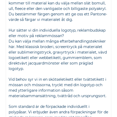
kommer till material kan du välja mellan slät bomull,
ull, fleece eller den vanligaste och billigaste polyakryl.
Du bestämmer färgen genom att ge oss ett Pantone-
värde så färgar vi materialet åt dig.
Hur sätter vi din individuella logotyp, reklambudskap
eller motiv på reklammössan?
Du kan välja mellan många efterbehandlingstekniker
här. Med klassisk broderi, screentryck på materialet
eller sublimeringstryck, gravyrtryck i materialet, vävd
logoetikett eller webbetikett, gummiemblem, som
direktvävt jacquardmönster eller som präglad
logotyp.
Vid behov syr vi in en skötseletikett eller tvättetikett i
mössan och mössorna, tryckt med din logotyp och
med ytterligare information såsom
materialsammansättning, tvättråd och ursprungsort.
Som standard är de förpackade individuellt i
polypåsar. Vi erbjuder även andra förpackningar för de