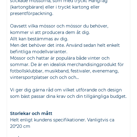
stickade mössorna, som med tryckt HangTag
(kartongbärare) eller i tryckt kartong eller
presentförpackning.
Oavsett vilka mössor och mössor du behöver,
kommer vi att producera dem åt dig.
Allt kan bestämmas av dig.
Men det behöver det inte. Använd sedan helt enkelt
befintliga modellvarianter.
Mössor och hattar är populära både vinter och
sommar. De är en idealisk merchandisingprodukt för
fotbollsklubbar, musikband, festivaler, evenemang,
vintersportplatser och och och...
Vi ger dig gärna råd om vilket utförande och design
som bäst passar dina krav och din tillgängliga budget.
Storlekar och mått
Helt enligt kundens specifikationer. Vanligtvis ca
20*20 cm