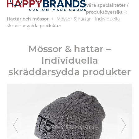
Hoppa
Våra specialiteter /
till
produktöversikt
»
innehållet
Hattar och mössor
»
Mössor & hattar - Individuella
skräddarsydda produkter
Mössor & hattar –
Individuella
skräddarsydda produkter
föregående
nä