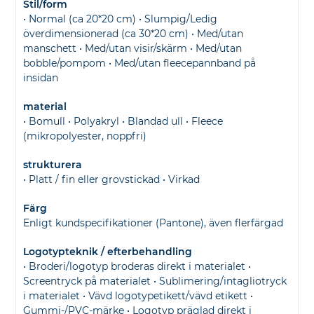
Stil/form
• Normal (ca 20*20 cm) • Slumpig/Ledig
överdimensionerad (ca 30*20 cm) • Med/utan
manschett • Med/utan visir/skärm • Med/utan
bobble/pompom • Med/utan fleecepannband på
insidan
material
• Bomull • Polyakryl • Blandad ull • Fleece
(mikropolyester, noppfri)
strukturera
• Platt / fin eller grovstickad • Virkad
Färg
Enligt kundspecifikationer (Pantone), även flerfärgad
Logotypteknik / efterbehandling
• Broderi/logotyp broderas direkt i materialet •
Screentryck på materialet • Sublimering/intagliotryck
i materialet • Vävd logotypetikett/vävd etikett •
Gummi-/PVC-märke • Logotyp präglad direkt i