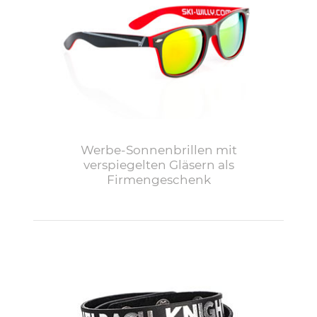
Werbe-Sonnenbrillen mit
verspiegelten Gläsern als
Firmengeschenk