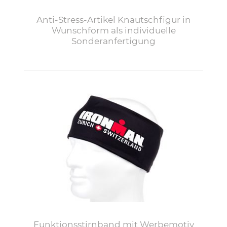
Anti-Stress-Artikel Knautschfigur in
Wunschform als individuelle
Sonderanfertigung
Funktionsstirnband mit Werbemotiv