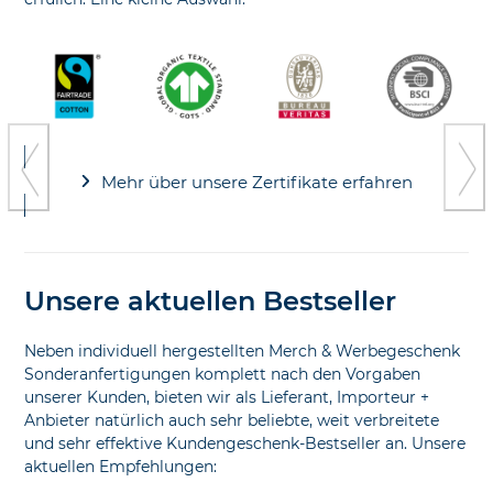
Use
the
left
and
Press
right
escape
arrow
to
Mehr über unsere Zertifikate erfahren
keys
go
to
to
access
the
the
first
carousel
slide
Unsere aktuellen Bestseller
navigation
buttons
Neben individuell hergestellten Merch & Werbegeschenk
Sonderanfertigungen komplett nach den Vorgaben
unserer Kunden, bieten wir als Lieferant, Importeur +
Anbieter natürlich auch sehr beliebte, weit verbreitete
und sehr effektive Kundengeschenk-Bestseller an. Unsere
aktuellen Empfehlungen: