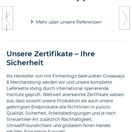
and
right
Press
arrow
escape
keys
to
Mehr über unsere Referenzen
to
go
access
to
the
the
carousel
first
navigation
slide
Unsere Zertifikate – Ihre
buttons
Sicherheit
Als Hersteller von mit Firmenlogo bedruckten Giveaways
& Merchandising werden wir und unsere komplette
Lieferkette stetig durch international operierende
Institute geprüft. Weltweit anerkannte Zertifikate weisen
aus, dass sowohl unsere Produktion als auch unsere
gefertigten Endprodukte alle Richtlinien in puncto
Qualität, Sicherheit, Arbeitsbedingungen und je nach
Streuartikel-Art zusätzlich Nachhaltigkeit,
Umweltfreundlichkeit und globalem fairen Handel
erfüllen. Eine kleine Auswahl: