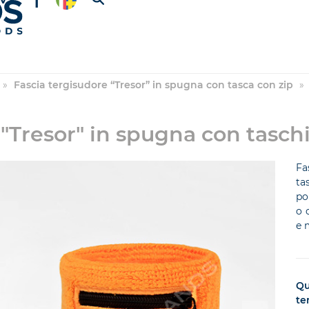
»
Fascia tergisudore “Tresor” in spugna con tasca con zip
»
 "Tresor" in spugna con tasch
Fa
ta
po
o 
e 
Qu
te