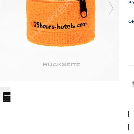
dia
Pr
Ce
e
suc