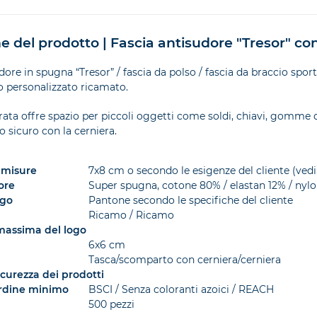
e del prodotto | Fascia antisudore "Tresor" co
dore in spugna “Tresor” / fascia da polso / fascia da braccio spor
o personalizzato ricamato.
rata offre spazio per piccoli oggetti come soldi, chiavi, gomme d
 sicuro con la cerniera.
 misure
7x8 cm o secondo le esigenze del cliente (ved
ore
Super spugna, cotone 80% / elastan 12% / nyl
ogo
Pantone secondo le specifiche del cliente
Ricamo / Ricamo
assima del logo
6x6 cm
Tasca/scomparto con cerniera/cerniera
sicurezza dei prodotti
ordine minimo
BSCI / Senza coloranti azoici / REACH
500 pezzi