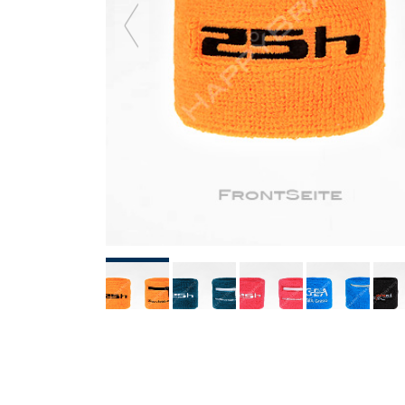
diapositiva
precedent