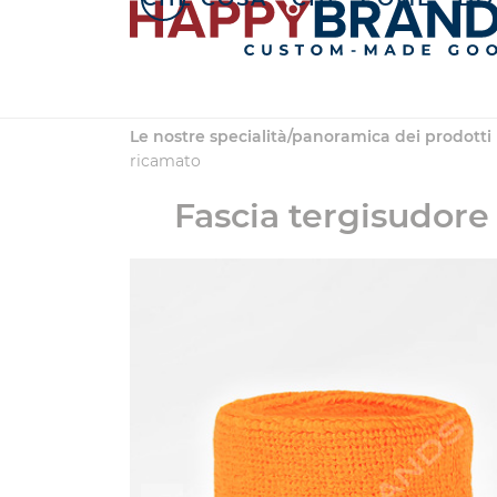
Salta
al
contenuto
Le nostre specialità/panoramica dei prodotti
ricamato
Fascia tergisudore