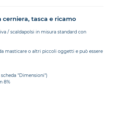
n cerniera, tasca e ricamo
tiva / scaldapolsi in misura standard con
a masticare o altri piccoli oggetti e può essere
i scheda "Dimensioni")
on 8%