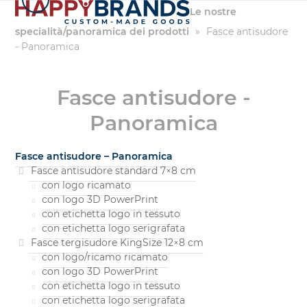
Salta
Le nostre
al
specialità/panoramica dei prodotti
»
Fasce antisudore
contenuto
- Panoramica
Fasce antisudore -
Panoramica
Fasce antisudore – Panoramica
Fasce antisudore standard 7×8 cm
con logo ricamato
con logo 3D PowerPrint
con etichetta logo in tessuto
con etichetta logo serigrafata
Fasce tergisudore KingSize 12×8 cm
con logo/ricamo ricamato
con logo 3D PowerPrint
con etichetta logo in tessuto
con etichetta logo serigrafata