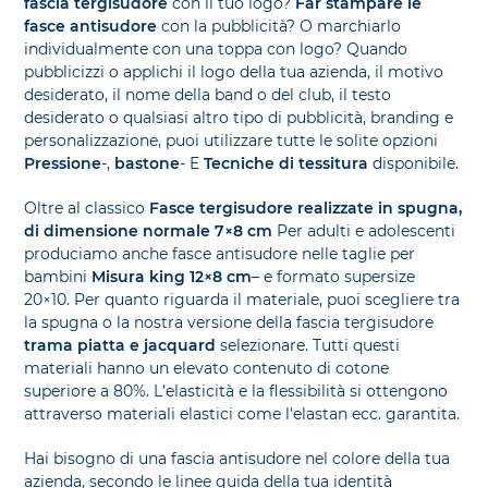
fascia tergisudore
con il tuo logo?
Far stampare le
fasce antisudore
con la pubblicità? O marchiarlo
individualmente con una toppa con logo? Quando
pubblicizzi o applichi il logo della tua azienda, il motivo
desiderato, il nome della band o del club, il testo
desiderato o qualsiasi altro tipo di pubblicità, branding e
personalizzazione, puoi utilizzare tutte le solite opzioni
Pressione
-,
bastone
- E
Tecniche di tessitura
disponibile.
Oltre al classico
Fasce tergisudore realizzate in spugna,
di dimensione normale 7×8 cm
Per adulti e adolescenti
produciamo anche fasce antisudore nelle taglie per
bambini
Misura king 12×8 cm
– e formato supersize
20×10. Per quanto riguarda il materiale, puoi scegliere tra
la spugna o la nostra versione della fascia tergisudore
trama piatta e jacquard
selezionare. Tutti questi
materiali hanno un elevato contenuto di cotone
superiore a 80%. L'elasticità e la flessibilità si ottengono
attraverso materiali elastici come l'elastan ecc. garantita.
Hai bisogno di una fascia antisudore nel colore della tua
azienda, secondo le linee guida della tua identità