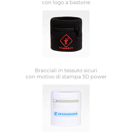
con logo a bastone
Bracciali in tessuto sicuri
con motivo di stampa 3D power