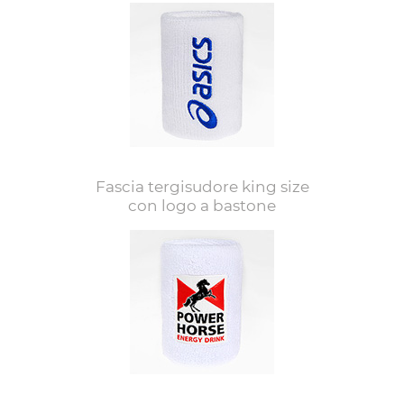
Fascia tergisudore king size
con logo a bastone