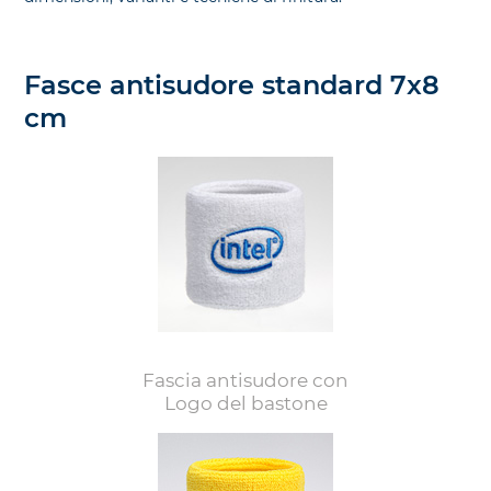
Fasce antisudore standard 7x8
cm
Fascia antisudore con
Logo del bastone