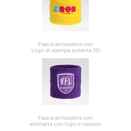
Fascia antisudore con
Logo di stampa potente 3D
Fascia antisudore con
etichetta con logo in tessuto