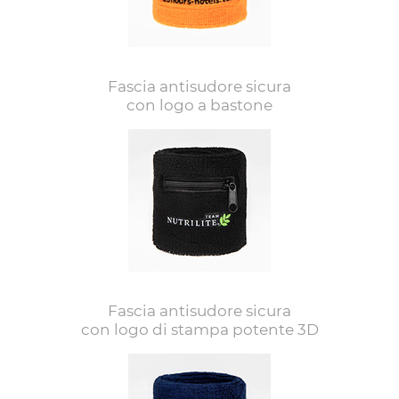
Fascia antisudore sicura
con logo a bastone
Fascia antisudore sicura
con logo di stampa potente 3D