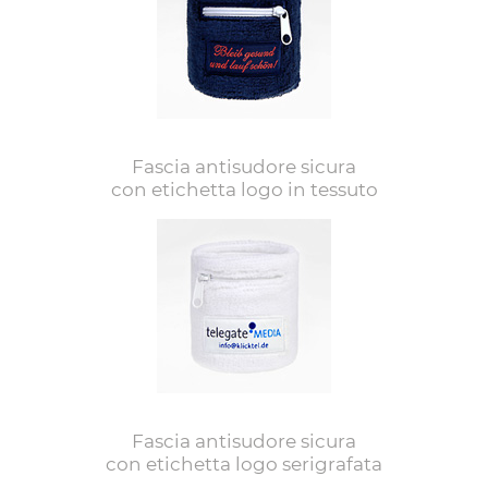
Fascia antisudore sicura
con etichetta logo in tessuto
Fascia antisudore sicura
con etichetta logo serigrafata