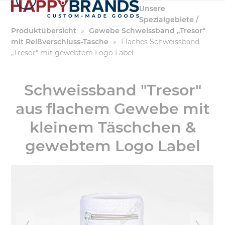
Zum
Unsere
Inhalt
Spezialgebiete /
springen
Produktübersicht
»
Gewebe Schweissband „Tresor“
mit Reißverschluss-Tasche
»
Flaches Schweissband
„Tresor“ mit gewebtem Logo Label
Schweissband "Tresor"
aus flachem Gewebe mit
kleinem Täschchen &
gewebtem Logo Label