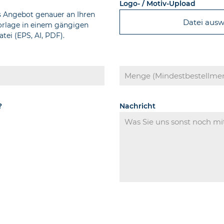
Logo- / Motiv-Upload
s Angebot genauer an Ihren
Datei aus
Vorlage in einem gängigen
tei (EPS, AI, PDF).
?
Nachricht