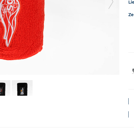
nex
Li
Ze
sli