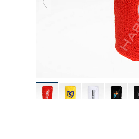
previous
slide