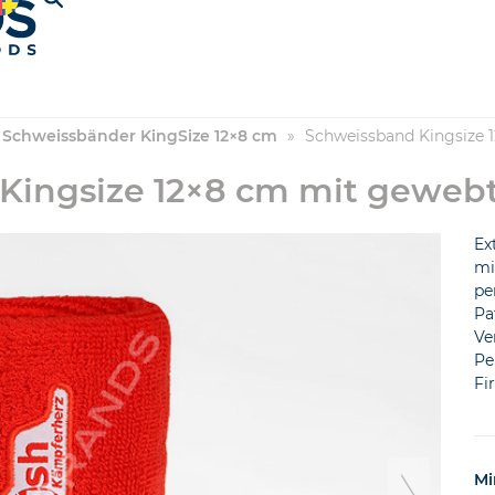
Schweissbänder KingSize 12×8 cm
»
Schweissband Kingsize 
Kingsize 12×8 cm mit geweb
Ex
mi
pe
P
Ve
Pe
Fi
Mi