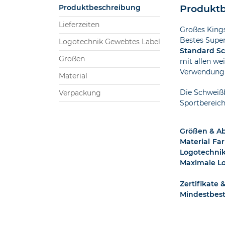
Produktbeschreibung
Produktb
Lieferzeiten
Großes King
Bestes Super
Logotechnik Gewebtes Label
Standard S
Größen
mit allen we
Verwendung b
Material
Die Schweißb
Verpackung
Sportbereich
Größen & 
Material
Fa
Logotechni
Maximale L
Zertifikate 
Mindestbes