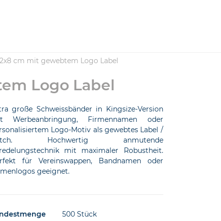
12x8 cm mit gewebtem Logo Label
tem Logo Label
tra große Schweissbänder in Kingsize-Version
t Werbeanbringung, Firmennamen oder
rsonalisiertem Logo-Motiv als gewebtes Label /
atch. Hochwertig anmutende
redelungstechnik mit maximaler Robustheit.
rfekt für Vereinswappen, Bandnamen oder
rmenlogos geeignet.
ndestmenge
500 Stück