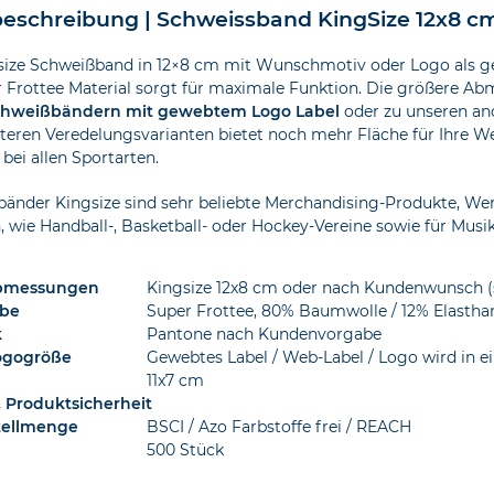
eschreibung | Schweissband KingSize 12x8 c
size Schweißband in 12×8 cm mit Wunschmotiv oder Logo als g
 Frottee Material sorgt für maximale Funktion. Die größere Ab
chweißbändern mit gewebtem Logo Label
oder zu unseren a
iteren Veredelungsvarianten bietet noch mehr Fläche für Ihre 
ei allen Sportarten.
änder Kingsize sind sehr beliebte Merchandising-Produkte, We
, wie Handball-, Basketball- oder Hockey-Vereine sowie für Musi
Abmessungen
Kingsize 12x8 cm oder nach Kundenwunsch (s
rbe
Super Frottee, 80% Baumwolle / 12% Elastha
k
Pantone nach Kundenvorgabe
ogogröße
Gewebtes Label / Web-Label / Logo wird in 
11x7 cm
& Produktsicherheit
tellmenge
BSCI / Azo Farbstoffe frei / REACH
500 Stück