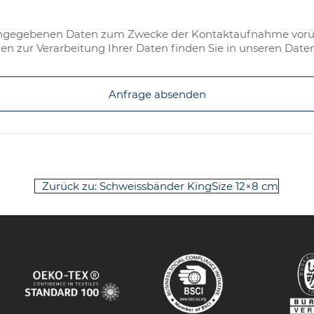
 eingegebenen Daten zum Zwecke der Kontaktaufnahme vorü
nen zur Verarbeitung Ihrer Daten finden Sie in unseren Da
Anfrage absenden
Zurück zu: Schweissbänder KingSize 12×8 cm