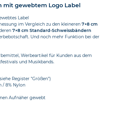
m mit gewebtem Logo Label
ewebtes Label
messung im Vergleich zu den kleineren
7×8 cm
nderen
7×8 cm Standard-Schweissbändern
Werbebotschaft. Und noch mehr Funktion bei der
rbemittel, Werbeartikel für Kunden aus dem
kfestivals und Musikbands.
iehe Register "Größen")
n / 8% Nylon
einen Aufnäher gewebt