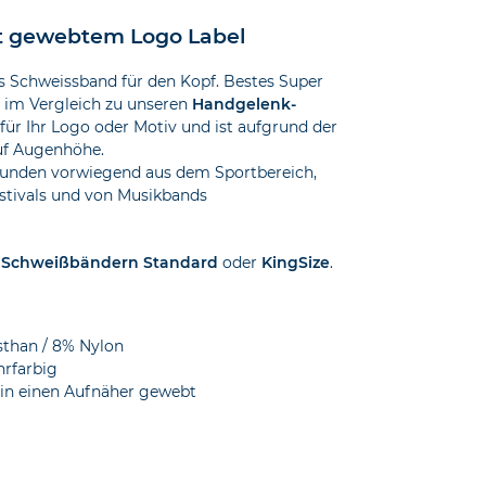
it gewebtem Logo Label
as Schweissband für den Kopf. Bestes Super
 im Vergleich zu unseren
Handgelenk-
für Ihr Logo oder Motiv und ist aufgrund der
auf Augenhöhe.
 Kunden vorwiegend aus dem Sportbereich,
estivals und von Musikbands
n
Schweißbändern Standard
oder
KingSize
.
sthan / 8% Nylon
rfarbig
 in einen Aufnäher gewebt