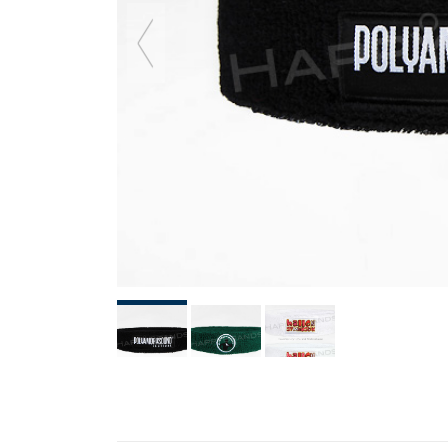
previous
slide