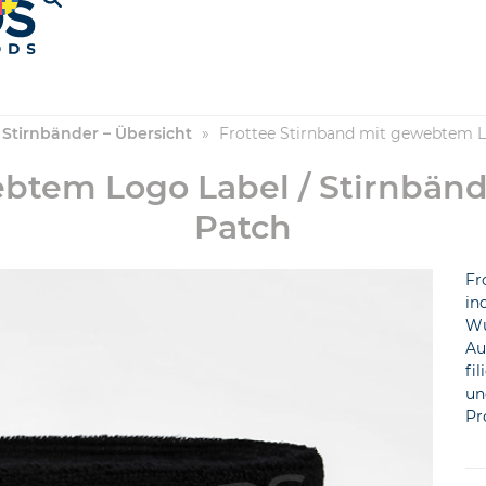
Stirnbänder – Übersicht
»
Frottee Stirnband mit gewebtem L
ebtem Logo Label / Stirnbän
Patch
Fr
in
Wu
Au
fi
un
Pr