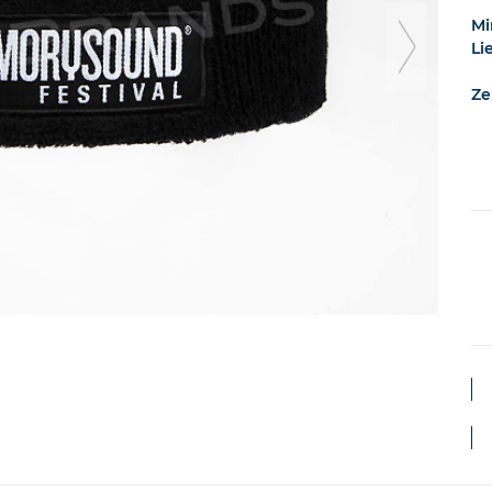
nex
Mi
Li
Ze
sli