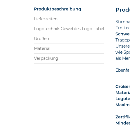
Produktbeschreibung
Prod
Lieferzeiten
Stirnb
Frotte
Logotechnik Gewebtes Logo Label
Schwe
Größen
Tragepo
Unsere
Material
wie Sp
Verpackung
als Me
Ebenfal
Größe
Materi
Logote
Maxim
Zertif
Minde