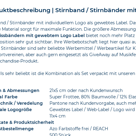
uktbeschreibung | Stirnband / Stirnbänder m
and / Stirnbänder mit individuellem Logo als gewebtes Label. D
e Material sorgt für maximale Funktion. Die größere Abmessung
issbändern mit gewebtem Logo Label
bietet noch mehr Platz 
sition sehr gut sichtbar. Ihre Werbebotschaft liegt hier quasi 
 Stirnbänder sind sehr beliebte Werbemittel / Werbeartikel für
ortvereinen, aber auch gern eingesetzt als GiveAway auf Musikf
rchandise-Produkt.
ls sehr beliebt ist die Kombination als Set verpackt mit unsere
n & Abmessungen
21x5 cm oder nach Kundenwunsch
al
Farbe
Super Frottee, 80% Baumwolle / 12% Ela
chnik / Veredelung
Pantone nach Kundenvorgabe, auch meh
ale Logogröße
Gewebtes Label / Web-Label / Logo wird
11x4 cm
ikate & Produktsicherheit
stbestellmenge
Azo Farbstoffe frei / REACH
500 Stück