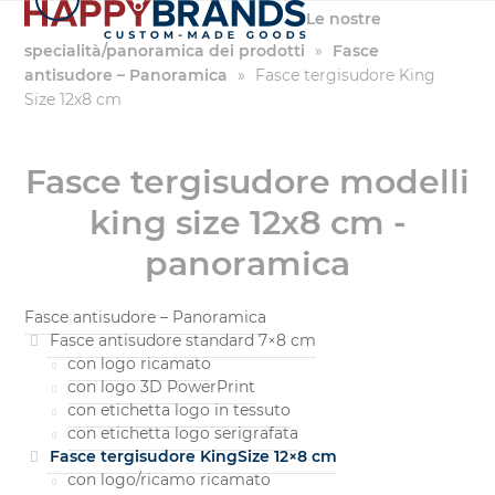
Salta
Le nostre
al
specialità/panoramica dei prodotti
»
Fasce
contenuto
antisudore – Panoramica
»
Fasce tergisudore King
Size 12x8 cm
Fasce tergisudore modelli
king size 12x8 cm -
panoramica
Fasce antisudore – Panoramica
Fasce antisudore standard 7×8 cm
con logo ricamato
con logo 3D PowerPrint
con etichetta logo in tessuto
con etichetta logo serigrafata
Fasce tergisudore KingSize 12×8 cm
con logo/ricamo ricamato