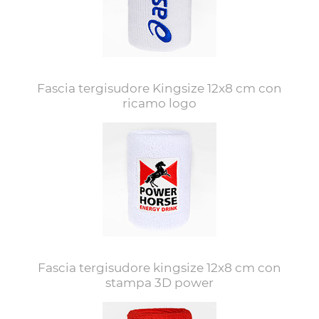
Fascia tergisudore Kingsize 12x8 cm con
ricamo logo
Fascia tergisudore kingsize 12x8 cm con
stampa 3D power