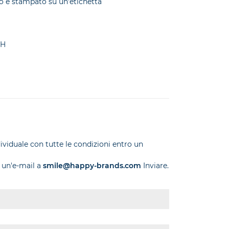
to è stampato su un'etichetta
CH
dividuale con tutte le condizioni entro un
 un'e-mail a
smile@happy-brands.com
Inviare.