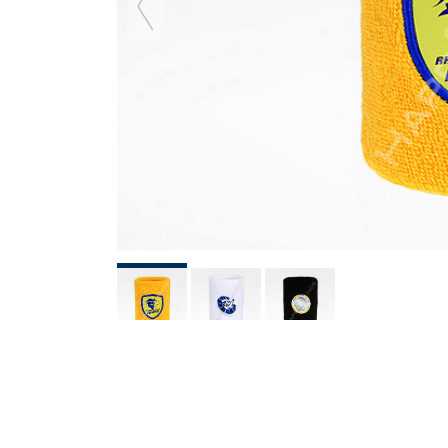
diapositiva
precedent