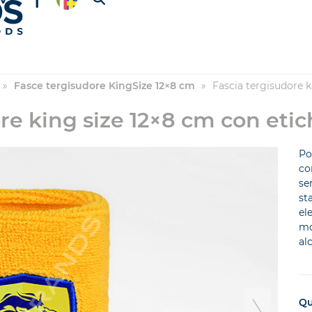
»
Fasce tergisudore KingSize 12×8 cm
»
Fascia tergisudore k
re king size 12×8 cm con etic
Po
co
se
st
el
mo
al
Qu