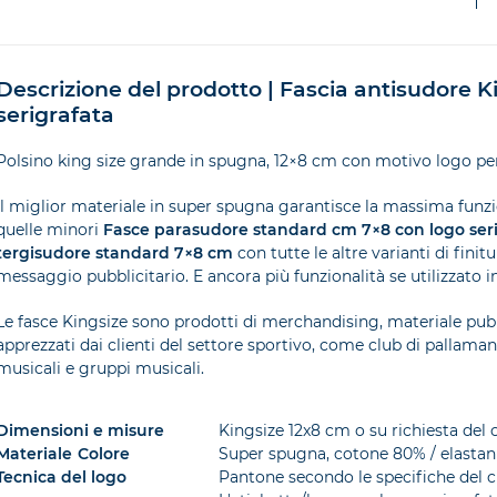
Descrizione del prodotto | Fascia antisudore K
serigrafata
Polsino king size grande in spugna, 12×8 cm con motivo logo per
Il miglior materiale in super spugna garantisce la massima funz
quelle minori
Fasce parasudore standard cm 7×8 con logo ser
tergisudore standard 7×8 cm
con tutte le altre varianti di finit
messaggio pubblicitario. E ancora più funzionalità se utilizzato in 
Le fasce Kingsize sono prodotti di merchandising, materiale pubb
apprezzati dai clienti del settore sportivo, come club di pallama
musicali e gruppi musicali.
Dimensioni e misure
Kingsize 12x8 cm o su richiesta del 
Materiale
Colore
Super spugna, cotone 80% / elastan
Tecnica del logo
Pantone secondo le specifiche del c