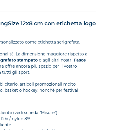
ingSize 12x8 cm con etichetta logo
sonalizzato come etichetta serigrafata.
ionalità. La dimensione maggiore rispetto a
igrafato stampato
o agli altri nostri
Fasce
ura offre ancora più spazio per il vostro
tutti gli sport.
licitario, articoli promozionali molto
no, basket o hockey, nonché per festival
cliente (vedi scheda "Misure")
 12% / nylon 8%
liente