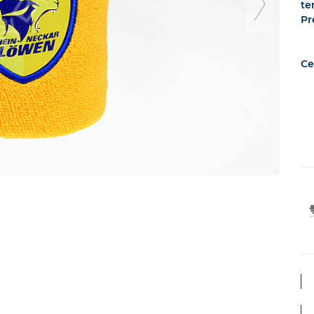
dia
te
Pr
e
suc
Ce