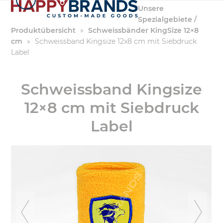
Zum
Unsere
Inhalt
Spezialgebiete /
springen
Produktübersicht
»
Schweissbänder KingSize 12×8
cm
»
Schweissband Kingsize 12x8 cm mit Siebdruck
Label
Schweissband Kingsize
12×8 cm mit Siebdruck
Label
previous
ne