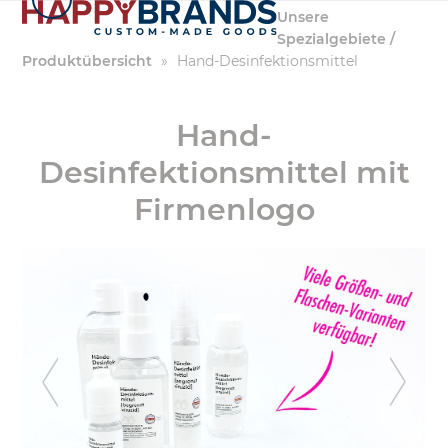
Zum
Unsere
Inhalt
Spezialgebiete /
springen
Produktübersicht
»
Hand-Desinfektionsmittel
Hand-
Desinfektionsmittel mit
Firmenlogo
previous
ne